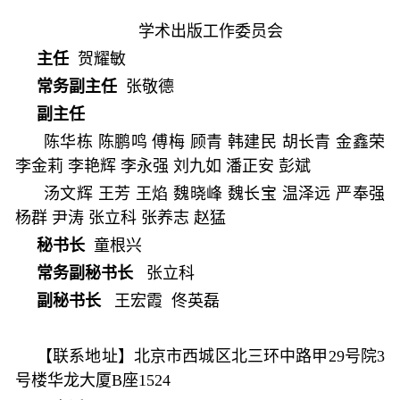
学术出版工作委员会
主任
贺耀敏
常务副主任
张敬德
副主任
陈华栋 陈鹏鸣 傅梅 顾青 韩建民 胡长青 金鑫荣
李金莉
李艳辉 李永强 刘九如 潘正安 彭斌
汤文辉
王芳
王焰
魏晓峰 魏长宝
温泽远
严奉强
杨群
尹涛
张立科 张养志
赵猛
秘书长
童根兴
常务副秘书长
张立科
副秘书长
王宏霞 佟英磊
【联系地址】
北京市西城区北三环中路甲29号院3
号楼华龙大厦B座1524