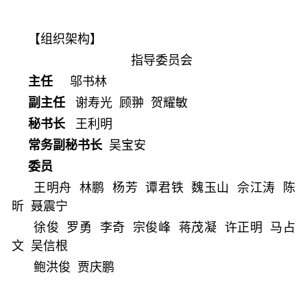
【组织架构】
指导委员会
主任
邬书林
副主任
谢寿光 顾翀 贺耀敏
秘书长
王利明
常务副秘书长
吴宝安
委员
王明舟 林鹏 杨芳 谭君铁 魏玉山 佘江涛 陈
昕 聂震宁
徐俊 罗勇 李奇 宗俊峰 蒋茂凝 许正明 马占
文 吴信根
鲍洪俊 贾庆鹏