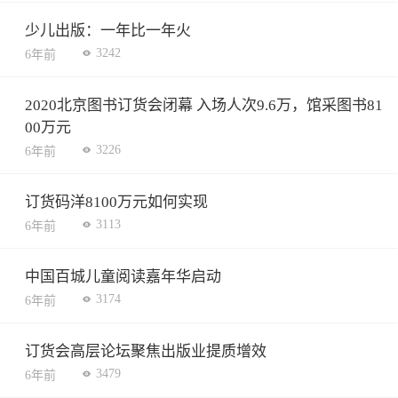
少儿出版：一年比一年火
3242
6年前
2020北京图书订货会闭幕 入场人次9.6万，馆采图书81
00万元
3226
6年前
订货码洋8100万元如何实现
3113
6年前
中国百城儿童阅读嘉年华启动
3174
6年前
订货会高层论坛聚焦出版业提质增效
3479
6年前