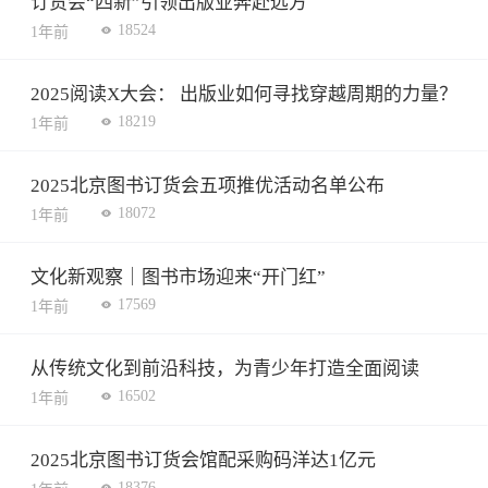
订货会“四新”引领出版业奔赴远方
18524
1年前
2025阅读X大会： 出版业如何寻找穿越周期的力量？
18219
1年前
2025北京图书订货会五项推优活动名单公布
18072
1年前
文化新观察｜图书市场迎来“开门红”
17569
1年前
从传统文化到前沿科技，为青少年打造全面阅读
16502
1年前
2025北京图书订货会馆配采购码洋达1亿元
18376