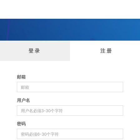
登 录
注 册
邮箱
用户名
密码