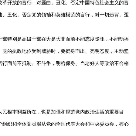
革开放的言行，对歪曲、丑化、否定中国特色社会主义的言
曲、丑化、否定党的领袖和英雄模范的言行，对一切违背、歪
部特别是高级干部在大是大非面前不能态度暧昧，不能动摇
、党的执政地位受到威胁时，要挺身而出、亮明态度，主动坚
言行面前不抵制、不斗争，明哲保身、当老好人等政治不合格
民根本利益所在，也是加强和规范党内政治生活的重要目
个组织和全体党员服从党的全国代表大会和中央委员会，核心