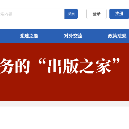
搜索
注册
登录
党建之窗
对外交流
政策法规