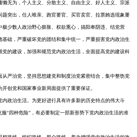
庸懒无为，个人主义、分散主义、自由主义、好人主义、宗派
问题突出，任人唯亲、跑官要官、买官卖官、拉票贿选现象屡
中极少数人政治野心膨胀、权欲熏心，搞阳奉阴违、结党营
德基础，严重破坏党的团结和集中统一，严重损害党内政治生
强党的建设，加强和规范党内政治生活，全面提高党的建设科
从严治党，坚持思想建党和制度治党紧密结合，集中整饬党
为开创党和国家事业新局面提供了重要保证。
内政治生活。为更好进行具有许多新的历史特点的伟大斗
克服“四种危险”，有必要制定一部新形势下党内政治生活的准