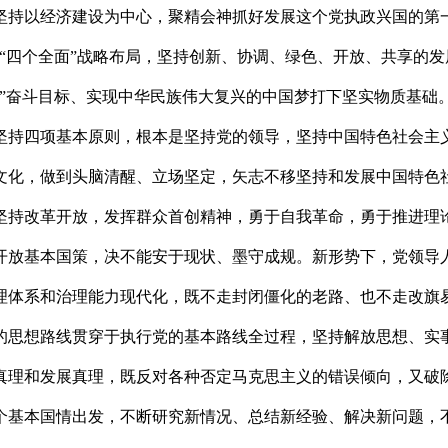
以经济建设为中心，聚精会神抓好发展这个党执政兴国的第一
进“四个全面”战略布局，坚持创新、协调、绿色、开放、共享的
年”奋斗目标、实现中华民族伟大复兴的中国梦打下坚实物质基础
四项基本原则，根本是坚持党的领导，坚持中国特色社会主义
文化，做到头脑清醒、立场坚定，矢志不移坚持和发展中国特色
改革开放，发挥群众首创精神，勇于自我革命，勇于推进理论
开放基本国策，决不能安于现状、墨守成规。新形势下，党领导
理体系和治理能力现代化，既不走封闭僵化的老路、也不走改旗
想路线贯穿于执行党的基本路线全过程，坚持解放思想、实事
真理和发展真理，既反对各种否定马克思主义的错误倾向，又破
个基本国情出发，不断研究新情况、总结新经验、解决新问题，