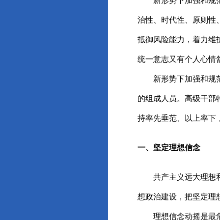
新形势下加强和规范党
治性、时代性、原则性
抵御风险能力，着力维
统一意志又有个人心情
新形势下加强和规范党
的组成人员。高级干部
持率先垂范、以上率下
一、坚定理想信念
共产主义远大理想和中
想政治建设，把坚定理
理想信念动摇是最危险