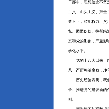
干部中，理想信念不坚
主义、山头主义、拜金
禁不止，滥用权力、贪
私、团团伙伙、拉帮结
态和党的形象，严重影
学化水平。
党的十八大以来，以习
风，严厉惩治腐败，净
历史经验表明，我们党
争、推进党的建设新的
则。