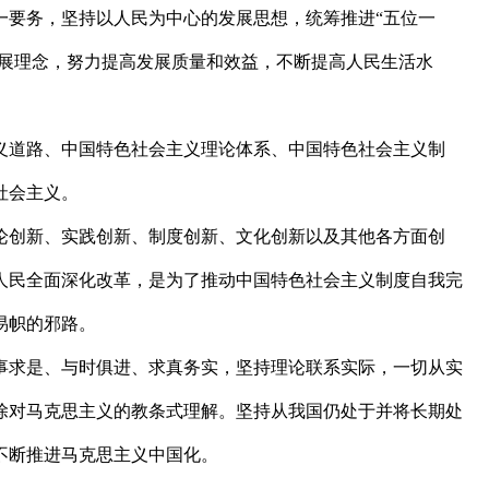
要务，坚持以人民为中心的发展思想，统筹推进“五位一
发展理念，努力提高发展质量和效益，不断提高人民生活水
。
道路、中国特色社会主义理论体系、中国特色社会主义制
社会主义。
创新、实践创新、制度创新、文化创新以及其他各方面创
人民全面深化改革，是为了推动中国特色社会主义制度自我完
易帜的邪路。
求是、与时俱进、求真务实，坚持理论联系实际，一切从实
除对马克思主义的教条式理解。坚持从我国仍处于并将长期处
不断推进马克思主义中国化。