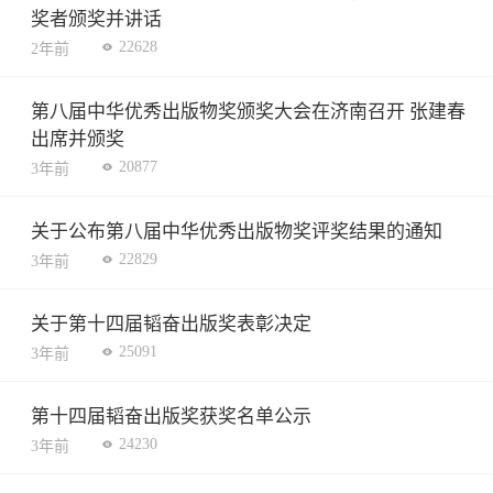
奖者颁奖并讲话
22628
2年前
第八届中华优秀出版物奖颁奖大会在济南召开 张建春
出席并颁奖
20877
3年前
关于公布第八届中华优秀出版物奖评奖结果的通知
22829
3年前
关于第十四届韬奋出版奖表彰决定
25091
3年前
第十四届韬奋出版奖获奖名单公示
24230
3年前