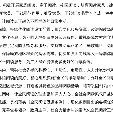
，积极开展家庭阅读、亲子阅读、校园阅读，培育阅读家风，
挥党员、干部示范作用，引导党员、干部把读书学习当成一种
，让阅读真正融入不同群体的日常生活。
。持续优化阅读设施配置，整合文化服务资源，改进阅读场所
、文化长廊，为不同人群创造更好阅读条件。重视保障农村留守
等进行定期阅读指导和服务。支持扶助革命老区、民族地区、边
，保障民族地区群众的阅读需求。切实加强面向残障人士等群体
水平阅读服务，为广大群众提供更多更好的阅读保障。
。调动社会各界的积极性、主动性、创造性，大力开展形式丰
体悟阅读的美好。精心组织实施“全民阅读活动周”，办好全民阅
挖掘区域资源，打造各具特色的品牌阅读活动，培育巩固“书香中
进网络，使全民阅读的理念更加深入人心，全社会阅读风气日益
。贯彻落实《全民阅读促进条例》，细化条例提出的各项任务
，完善党委领导、政府主导、社会力量参与的常态化全民阅读工