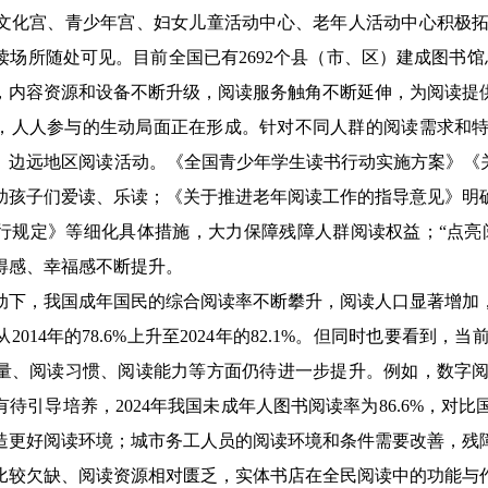
文化宫、青少年宫、妇女儿童活动中心、老年人活动中心积极
读场所随处可见。目前全国已有2692个县（市、区）建成图书
，内容资源和设备不断升级，阅读服务触角不断延伸，为阅读提
人参与的生动局面正在形成。针对不同人群的阅读需求和特
、边远地区阅读活动。《全国青少年学生读书行动实施方案》《关
助孩子们爱读、乐读；《关于推进老年阅读工作的指导意见》明
行规定》等细化具体措施，大力保障残障人群阅读权益；“点亮阅
得感、幸福感不断提升。
，我国成年国民的综合阅读率不断攀升，阅读人口显著增加，
2014年的78.6%上升至2024年的82.1%。但同时也要看
量、阅读习惯、阅读能力等方面仍待进一步提升。例如，数字
待引导培养，2024年我国未成年人图书阅读率为86.6%，
造更好阅读环境；城市务工人员的阅读环境和条件需要改善，残
比较欠缺、阅读资源相对匮乏，实体书店在全民阅读中的功能与