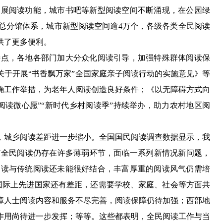
拓展阅读功能，城市书吧等新型阅读空间不断涌现，在公园绿
馆总分馆体系，城市新型阅读空间逾4万个，各级各类全民阅读
供了更多便利。
点，各地各部门加大分众化阅读引导，加强特殊群体阅读保
于开展“书香飘万家”全国家庭亲子阅读行动的实施意见》等
确工作举措，为老年人阅读创造良好条件；《以无障碍方式向
读微心愿”“新时代乡村阅读季”持续举办，助力农村地区阅
城乡阅读差距进一步缩小。全国国民阅读调查数据显示，我
到，当前全民阅读仍存在许多薄弱环节，面临一系列新情况新问题，
阅读与传统阅读还未能很好结合，丰富厚重的阅读风气仍需培
对比国际上先进国家还有差距，还需要学校、家庭、社会等方面共
障人士阅读内容和服务不尽完善，阅读保障仍待加强；西部地
作用尚待进一步发挥；等等。这些都表明，全民阅读工作与当