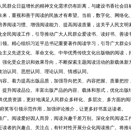
人民群众日益增长的精神文化需求仍有距离，与建设书香社会目
，重视和善于阅读的民族才有希望。当前，数字化、网络化、
培养阅读习惯、增强阅读能力、提高阅读质量，这关乎人民文明
化全民阅读工作，引导推动广大人民群众爱读书、读好书、善读
。精心组织习近平总书记重要著作阅读学习，引导广大群众体
会主义先进文化、革命文化、中华优秀传统文化出版物的阅读，
。强化受众意识和效果导向，不断探索主题阅读活动的新载体新
政治认同、思想认同、理论认同、情感认同。
。着力提高出版品质，加强导向把关、内容把握、质量把控，
、提升阅读品位。丰富出版产品的内容、载体和形式，优化出版
供优质资源，更好地满足人民群众多样化、多层次、多方面的阅
政府奖等引领示范作用，加强评论推介，让更多好书直达读者。
。阅读爱好因人而异，阅读兴趣千差万别。深化全民阅读工作
近读者的兴趣点、关注点，有针对性开展分众化阅读推广。将推