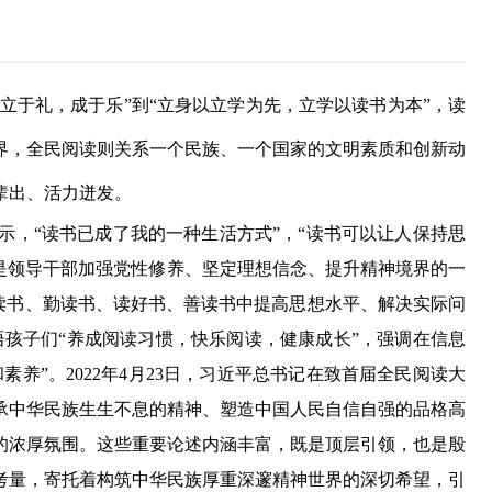
立于礼，成于乐”到“立身以立学为先，立学以读书为本”，读
界，全民阅读则关系一个民族、一个国家的文明素质和创新动
辈出、活力迸发。
，“读书已成了我的一种生活方式”，“读书可以让人保持思
是领导干部加强党性修养、坚定理想信念、提升精神境界的一
爱读书、勤读书、读好书、善读书中提高思想水平、解决实际问
语孩子们“养成阅读习惯，快乐阅读，健康成长”，强调在信息
养”。2022年4月23日，习近平总书记在致首届全民阅读大
承中华民族生生不息的精神、塑造中国人民自信自强的品格高
的浓厚氛围。这些重要论述内涵丰富，既是顶层引领，也是殷
考量，寄托着构筑中华民族厚重深邃精神世界的深切希望，引