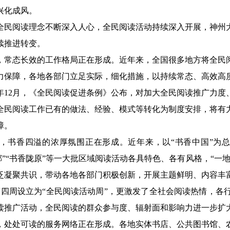
兴化成风。
阅读理念不断深入人心，全民阅读活动持续深入开展，神州大
续推进转变。
态长效的工作格局正在形成。近年来，全国很多地方将全民阅
力保障，各地各部门立足实际，细化措施，以持续常态、高效高
25年12月，《全民阅读促进条例》公布，对加大全民阅读推广力
全民阅读工作已有的做法、经验、模式等转化为制度安排，将有
障。
香四溢的浓厚氛围正在形成。近年来，以“书香中国”为总体
赣鄱”“书香陇原”等一大批区域阅读活动各具特色、各有风格，“
凝聚共识，带动各地各部门积极创新，开展主题鲜明、内容丰富、
4月第四周设立为“全民阅读活动周”，更激发了全社会阅读热情，
读推广活动，全民阅读的群众参与度、辐射面和影响力进一步扩
处可读的服务网络正在形成。各地实体书店、公共图书馆、农