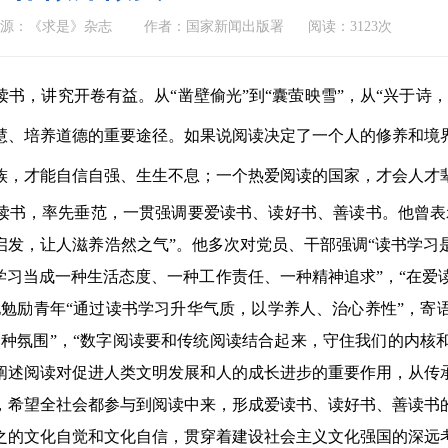
源：《求是》杂志
作者：国家新闻出版署
阅读：3123次
，讲究开卷有益。从“凿壁偷光”到“囊萤映雪”，从“兴于诗，
慧、培养道德的重要途径。如果说阅读决定了一个人的修养和境
族，才能自信自强、生生不息；一个热爱阅读的国家，才会人才
，率先垂范，一贯强调要爱读书、读好书、善读书。他曾表示
启发，让人滋养浩然之气”。他多次对党员、干部强调“读书学习
书学习当成一种生活态度、一种工作责任、一种精神追求”，“在
他勉励青年“通过读书学习升华气质，以学养人、治心养性”，寄
种氛围”，“数字阅读要和传统阅读结合起来，守住我们的内核和素
阐述阅读对促进人类文明发展和人的成长进步的重要作用，从传
，希望全社会都参与到阅读中来，形成爱读书、读好书、善读书
之的文化自觉和文化自信，贯穿着建设社会主义文化强国的深远