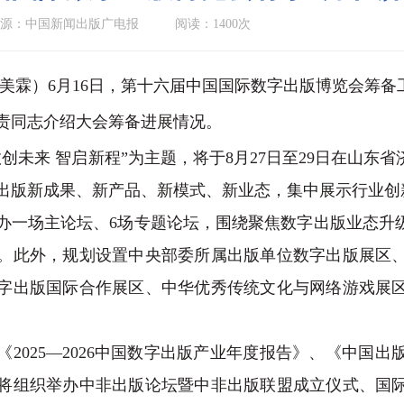
源：中国新闻出版广电报
阅读：1400次
美霖）6月16日，第十六届中国国际数字出版博览会筹
责同志介绍大会筹备进展情况。
未来 智启新程”为主题，将于8月27日至29日在山东
出版新成果、新产品、新模式、新业态，集中展示行业创
场主论坛、6场专题论坛，围绕聚焦数字出版业态升级
。此外，规划设置中央部委所属出版单位数字出版展区
字出版国际合作展区、中华优秀传统文化与网络游戏展
025—2026中国数字出版产业年度报告》、《中国出版
将组织举办中非出版论坛暨中非出版联盟成立仪式、国