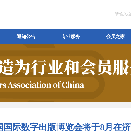
通知公告
专业服务
会员之家
国国际数字出版博览会将于8月在