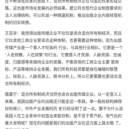
在不断深化改革的思路下，混合所有制经济正在与国企改革形成交
集。这也是市场化发展的必然结果。建立符合现代企业制度要求的
法人治理结构，可以形成一种倒逼机制，推动出版企业内部经营机
制的切实转换。
王亚非：我觉得出版传媒企业不仅仅是适合混合所有制经济，而且
它比其他工商企业更适合这种体制，也更需要这种体制。因为出版
传媒产业是一个靠人才吃饭的
行业，与其他行业相比，它更是一个
“人走财散，人在财聚”的行业，它要靠人才资源、人脉资源、忠诚
度、归属感等来维持企业的发展，不像其他的工商企业主要
靠商
标、产品等维持企业发展。我们所有的投资都是放在编辑的智慧
上、经验上，人脉资源上，图书分析上。所以它更需要也更适合混
合所有制经济。
聂震宁：混合所有制经济当然也适合出版传媒企业。从一定意义上
来看，我国出版产业的出路还只能走这一条路。单一股权结构搞得
好的很少，中外产业发展的历
史已经证明了这一点。要不为什么说
英国人在工业革命中创造出来股份制，是不亚于蒸汽机、电气化的
重大发明呢？现在的问题是我们的出版产业在这方面上路太晚
了，