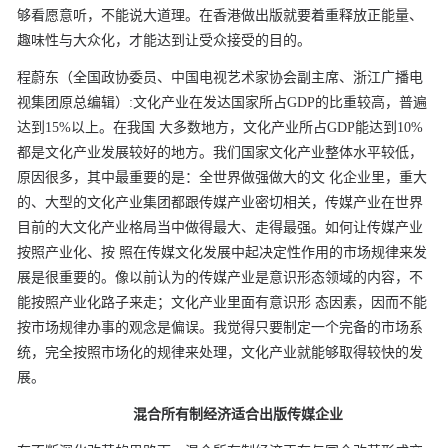
够看愿意听，不能说大道理。在香港做出版就要着重释放正能量、
趣味性与大众化，才能达到让受众接受的目的。
程蔚东（全国政协委员、中国电视艺术家协会副主席、浙江广播电
视集团原总编辑）
:
文化产业在发达国家所占GDP的比重较高，普遍
达到15
%
以上。在我国
大多数地方，文化产业所占GDP能达到10
%
都是文化产业发展较好的地方。我们国家文化产业整体水平较低，
原因很多，其中最重要的是：全世界做强做大的文
化企业里，重大
的、大型的文化产业集团都跟传媒产业密切相关，传媒产业在世界
目前的大文化产业格局当中做得最大、走得最强。如何让传媒产业
按照产业化、按
照在传媒文化发展中起决定性作用的市场规律来发
展是很重要的。像以前认为的传媒产业是意识形态领域的内容，不
能按照产业化路子来走；文化产业里面有意识形
态因素，因而不能
按市场规律办事的观念是偏误。我觉得只要制定一个完备的市场系
统，完全按照市场化的规律来处理，文化产业就能够取得较快的发
展。
混合所有制经济适合出版传媒企业