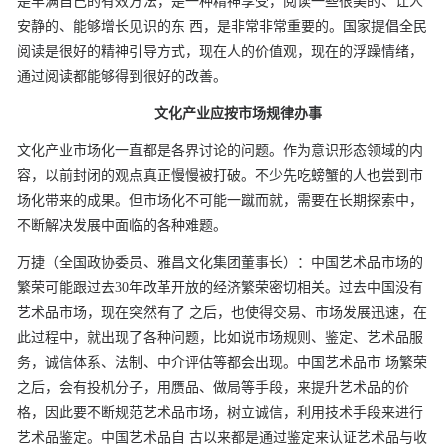
是丰满自己的有效方法，是一种精神享受，阅读一些很美的、让人
安静的、能够增长见识的东
西，是非常非常重要的。国家提倡全民
阅读是很好的精神引导方式，现在人的价值观，现在的浮躁情绪，
通过阅读都能够得到很好的改善。
文化产业应按市场规律办事
文化产业市场化一直都是各界讨论的问题。作为意识形态领域的内
容，以前封闭的观点真正慢慢被打破。不少先吃螃蟹的人也尝到市
场化带来的成果。但市场化不可能一蹴而就，需要在长期探索中，
不断解决发展中面临的各种难题。
万捷（全国政协委员、雅昌文化集团董事长）：中国艺术品市场的
繁荣可能跟过去30年改革开放的经济繁荣密切相关。过去中国没有
艺术品市场，现在突然有了
之后，也使得交易、市场发展迅速，在
此过程中，就出现了各种问题，比如说市场规则、鉴定、艺术品服
务，诚信体系、法制、中介评估等都会出现。中国艺术品市
场繁荣
之后，会有投机分子，用赝品、做局等手段，来提升艺术品的价
格，因此要不断规范艺术品市场，树立诚信，利用技术手段来进行
艺术品鉴定。中国艺术品自
古以来都是通过鉴定来认证艺术品与收