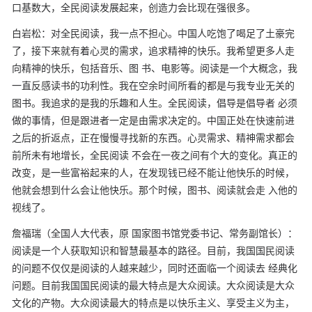
口基数大，全民阅读发展起来，创造力会比现在强很多。
白岩松：对全民阅读，我一点不担心。中国人吃饱了喝足了土豪完
了，接下来就有着心灵的需求，追求精神的快乐。我希望更多人走
向精神的快乐，包括音乐、图
书、电影等。阅读是一个大概念，我
一直反感读书的功利性。我在空余时间所看的都是与我专业无关的
图书。我追求的是我的乐趣和人生。全民阅读，倡导是倡导者
必须
做的事情，但是跟进者一定是由需求决定的。中国正处在快速前进
之后的折返点，正在慢慢寻找新的东西。心灵需求、精神需求都会
前所未有地增长，全民阅读
不会在一夜之间有个大的变化。真正的
改变，是一些富裕起来的人，在发现钱已经不能让他快乐的时候，
他就会想到什么会让他快乐。那个时候，图书、阅读就会走
入他的
视线了。
詹福瑞（全国人大代表，原
国家图书馆党委书记、常务副馆长）：
阅读是一个人获取知识和智慧最基本的路径。目前，我国国民阅读
的问题不仅仅是阅读的人越来越少，同时还面临一个阅读去
经典化
问题。目前我国国民阅读的最大特点是大众阅读。大众阅读是大众
文化的产物。大众阅读最大的特点是以快乐主义、享受主义为主，