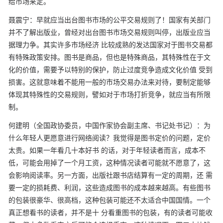
给市场来定。
聂震宁：早就应当出台图书市场的公平交易规则了！国家有关部门
并不了解出版业，曾经对出台图书市场交易规则叫停，出版业应当
据理力争。其实许多市场经济
比较成熟的发达国家对于图书交易都
有特殊政策安排。图书是商品，但也是特殊商品，其特殊性在于文
化的价值，需要予以特别的保护，防止过度竞争造成文化价值
受到
损害。这就意味着不能用一般的市场交易办法来对待，要制定能够
体现其特殊性的交易规则，譬如对于市场打折竞争，就应当有所限
制。
何建明（全国政协委员，中国作家协会副主席、书记处书记）：为
什么年轻人更愿意进行网络阅读？我觉得是图书定价的问题，定价
太贵。如果一年看几十本好书
的话，对于年轻读者而言，成本不
低，可能会用掉了一个月工资，这种情况读者可能就不愿意了，这
会影响阅读率。另一方面，出版社跟书店结算有一定的周期，还
需
要一定的损耗费、利润，这些造成图书的成本越来越高。有些图书
的包装很豪华、很高档，这种包装可能还不太适合中国国情。一个
真正想看书的读者，并不是十
分看重图书的包装，有的读者可能收