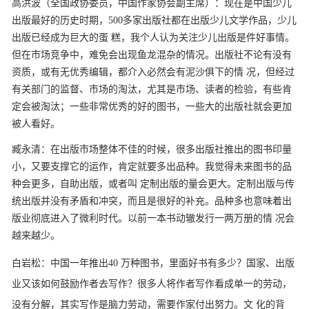
高洪波（全国政协委员，中国作家协会副主席）：现在是中国少儿
出版最好的历史时期，500多家出版社都在出版少儿文学作品，少儿
出版已经成为巨大的蛋
糕，我个人认为关注少儿出版是件好事情。
但在市场竞争中，难免会出现鱼龙混杂的情况。出版社不论有没有
资质，或有无优秀编辑，都介入必然会有泥沙俱下的情
况，但经过
有关部门的监督、市场的淘汰，尤其是市场、读者的检验，有些肯
定会被淘汰；一些非常优秀的好的图书，一些大的出版社就会更加
被人看好。
臧永清：在出版市场整体不佳的时候，很多出版社推出的图书印量
小，又要支撑它的运作，肯定就要多出品种。我觉得未来图书的品
种会更多，自助出版，或者叫
定制出版的量会更大。定制出版与传
统出版并没有矛盾和冲突，而且是很好的补充。品种多也意味着出
版业彻底进入了微利时代。以前一本书动辙发行一两万册的情
况会
越来越少。
白岩松：中国一年推出40
万种图书，里面好书有多少？国家、出版
业又该如何鼓励作者去写作？很多人将作者写作看成单一的劳动，
没有分解，其实写作是脑力劳动，需要作家付出努力。文
化的背