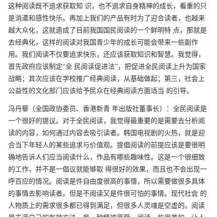
这种阅读既不追求获取知
识，也不追求自身精神的成长，看重的只
是消遣和感性快乐。再加上我们的产品有时为了迎合读者，也越来
越大众化，这就造成了目前我国国民阅读的一个鲜明特
点，那就是
去经典化，这样的阅读对我国青少年的成长可能会带来一些副作
用。我们阅读不仅要追求快乐，还应该获取知识和智慧。我觉得，
首先政府应该制定“全
民阅读促进法”，把促进全民阅读上升为国家
战略；其次应该在学校推广经典阅读，从基础做起；第三，社会上
公益性的文化部门应该给予民众在经典阅读方面适当
的引导。
冯丹藜（全国政协委员、香港新青
年出版社董事长）：全民阅读是
一个很好的提议。对于全民阅读，我觉得最重要的是需要去分析阅
读的内容，如何通过内容去吸引读者。韩国电视剧的火热，就是迎
合当下年轻人的某些追求与价值观。提倡阅读的前提应该是要很明
确地告诉人们应当阅读什么，作品有哪些趣味性。这是一个很细致
的工作，并不是一倡议就能够取
得很好的效果，而且也不会出现一
呼百应的情况。阅读是件自由度很高的事情，所以需要做很多具体
的事情去影响读者。但是不阅读又是件很可怕的事情。现代社会
的
人物质上的需求很多都已得到满足，但很多人灵魂是空虚的。阅读