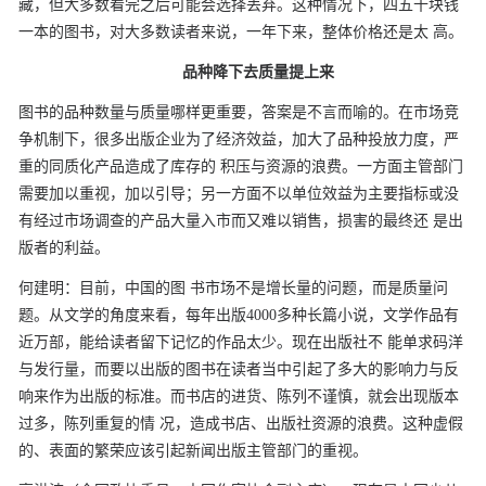
藏，但大多数看完之后可能会选择丢弃。这种情况下，四五十块钱
一本的图书，对大多数读者来说，一年下来，整体价格还是太
高。
品种降下去质量提上来
图书的品种数量与质量哪样更重要，答案是不言而喻的。在市场竞
争机制下，很多出版企业为了经济效益，加大了品种投放力度，严
重的同质化产品造成了库存的
积压与资源的浪费。一方面主管部门
需要加以重视，加以引导；另一方面不以单位效益为主要指标或没
有经过市场调查的产品大量入市而又难以销售，损害的最终还
是出
版者的利益。
何建明：目前，中国的图
书市场不是增长量的问题，而是质量问
题。从文学的角度来看，每年出版4000多种长篇小说，文学作品有
近万部，能给读者留下记忆的作品太少。现在出版社不
能单求码洋
与发行量，而要以出版的图书在读者当中引起了多大的影响力与反
响来作为出版的标准。而书店的进货、陈列不谨慎，就会出现版本
过多，陈列重复的情
况，造成书店、出版社资源的浪费。这种虚假
的、表面的繁荣应该引起新闻出版主管部门的重视。