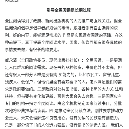
引导全民阅读是长期过程
全民阅读得到了政府、新闻出版机构的大力推广与强烈关注。但全
民阅读的倡导是倡导者必须做的事情，跟进者则有自由选择的权
利。好的内容，能够满足需求的
作品是实现读者阅读的基础。在这
种前提下，真正提高全民阅读水平，国家、传媒界都有很多具体的
事情要去做，有很长的路要走。
臧永清（全国政协委员、现代出版社社长）：全民阅读，一是要满
足人民群众的阅读需求。现在书的品种很多，书价也并不太高，但
还有很大一部分人群是没有购
买能力的，比如农民工、留守儿童、
残疾人、低保户，但他们里面有喜欢看书的人。怎么满足他们的需
求是政府要做的。二是政府对公共图书馆、各种书屋的大力关
注和
扶持，但书要有变化和更新，否则大家会失去兴趣。三是国家应有
专门的机构来指导全民阅读。由这个机构制定国家阅读书目，分批
次地将经典推荐给读者。四
是推动全民阅读立法。刚性要求推动力
会更大，未来会理解这种良苦用心。没有阅读的民族没有创造力，
只是一部分读了书的人创造力强些，没有读书的创造力差。
我们人