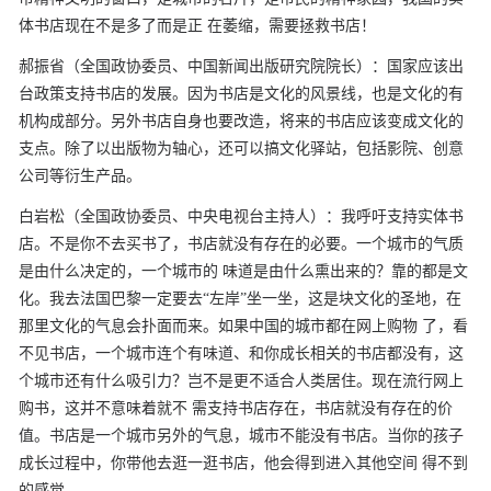
体书店现在不是多了而是正
在萎缩，需要拯救书店！
郝振省（全国政协委员、中国新闻出版研究院院长）：国家应该出
台政策支持书店的发展。因为书店是文化的风景线，也是文化的有
机构成部分。另外书店自身也要改造，将来的书店应该变成文化的
支点。除了以出版物为轴心，还可以搞文化驿站，包括影院、创意
公司等衍生产品。
白岩松（全国政协委员、中央电视台主持人）：我呼吁支持实体书
店。不是你不去买书了，书店就没有存在的必要。一个城市的气质
是由什么决定的，一个城市的
味道是由什么熏出来的？靠的都是文
化。我去法国巴黎一定要去“左岸”坐一坐，这是块文化的圣地，在
那里文化的气息会扑面而来。如果中国的城市都在网上购物
了，看
不见书店，一个城市连个有味道、和你成长相关的书店都没有，这
个城市还有什么吸引力？岂不是更不适合人类居住。现在流行网上
购书，这并不意味着就不
需支持书店存在，书店就没有存在的价
值。书店是一个城市另外的气息，城市不能没有书店。当你的孩子
成长过程中，你带他去逛一逛书店，他会得到进入其他空间
得不到
的感觉。