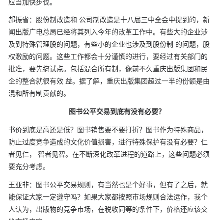
应当加快步伐。
郝振省：股份制改造和
公司制改造是十八届三中全会中提到的，新
闻出版广电总局已经将其列入今年的改革工作中。有些大的企业涉
及到特殊管理股的问题，有些小的企业也涉及到股份制
的问题，股
权激励的问题。这些工作都会十分谨慎的进行，要经过有关部门的
批准，要先搞试点。包括混合所有制，像前不久重庆出版集团和民
企的整合就很有效
益。据了解，重庆出版集团超过一半的份额是由
混和所有制贡献的。
图书公平交易到底有没有必要？
书价到底是高还是低？图书销售要不要打折？图书作为特殊商品，
防止过度竞争造成的文化价值损害，进行特殊保护有没有必要？仁
者见仁，
智者见智。在不断深化改革进程的道路上，这些问题必须
要充分考虑。
王亚非：图书公平交易规则，有当然也是个好事，但有了之后，就
能保证大家一定遵守吗？如果大家都按照市场规则合法运作，我个
人认为，出版物的竞争市场，在税收同等的条件下，价格还应该交