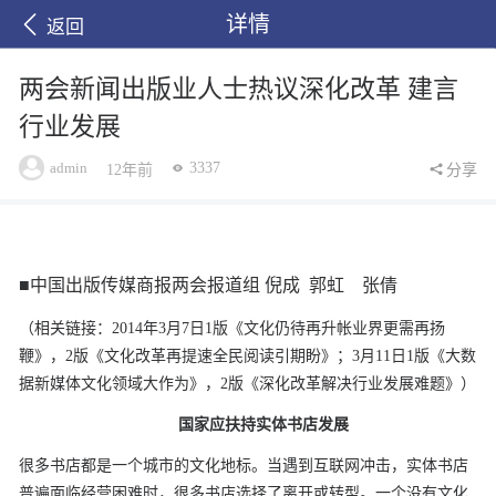
详情
返回
两会新闻出版业人士热议深化改革 建言
行业发展
admin
3337
12年前
分享
■中国出版传媒商报两会报道组
倪成
郭虹
张倩
（相关链接：2014年3月7日1版《文化仍待再升帐业界更需再扬
鞭》，2版《文化改革再提速全民阅读引期盼》；3月11日1版《大数
据新媒体文化领域大作为》，2版《深化改革解决行业发展难题》）
国家应扶持实体书店发展
很多书店都是一个城市的文化地标。当遇到互联网冲击，实体书店
普遍面临经营困难时，很多书店选择了离开或转型。一个没有文化