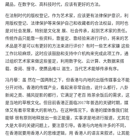
藏品，在数字化、高科技时代，应该有更好的方法。
在法制时代的版权登记，作为艺术家，应该更有法律保护意识，利
用版权登记、法律保护等来保护自己和收藏者的合法权益，同时也
是对社会发展，特别是文化发
展、社会传承，起到艺术家的责任。
传统作品只能靠一些资料，靠鉴定、靠经验来进行评价，将来的艺
术品是不是可以有更好的方法来进行评价？有时一些艺术家嫌
这些
工作比较麻烦，这时应该鼓励和支持中介机构来完成此项工作，通
过组织艺术家来做这些鉴定，利用数字化、云计算、大数据来搭
载、查阅、搜寻，使赝品难以
滋生，当代艺术能够传承有序。
冯丹藜：虽
然在一国两制之下，但香港与内地的出版传媒事业不能
分开对待。香港的传媒产业，看起来非常自由，说什么都行，八卦
新闻之类、捕风捉影的都行，它满足了老百
姓茶余饭后的需求，这
是当地的草根文化。但目前香港正面临2017年普选的关键时期，媒
体又有着非常重大的影响力。在这种情况下，香港的媒体像我们就
能够
很有原则地释放出一些正能量，实事求是地进行报道，尤其在
大是大非的关键问题上，要注意引导。香港与内地有许多的不同，
在香港就要用香港人的思维逻辑，用
香港人的语言来叙述，让其能