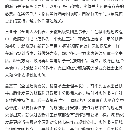
的城市是没有吸引力的。网络
再好再便捷，实体书店还是有存在的
必要。在实体书店面临转型阵痛与困境时，国家有关部门应该提供
更多的支持，帮助他们度过难关。
王亚非（全国人大代表、安徽出版集团董事长）：在城市规划过程
中，政府部门把书店作为一个惠民工程，在政策上给予一定的扶持
和补贴，就像现在新建的居民
小区必须配套幼儿园和保障房一样，
在城市规划当中，就做好方案，规定多少平方米内必须配建一个书
店。经营方面，政府再适当地给予一定的补贴。当然，政府在
这个
事情中，只是起引导的作用，真正的经营和落实还是要靠社会上的
人和企业去规划和实施。
聂震宁（全国政协委员、韬奋基金会理事长）：前不久国家出台扶
持出版业发展的财税利好政策十分鼓舞人心，特别对实体书店有针
对性的扶持作用。我一直都在
主张，国家的社区建设和大型商务中
心修建，都要有实体书店的规划设计安排，要作为政策性的规定要
求提出来，就像过去新开工建筑都要有智能宽带要求一样。城
镇化
发展更应当按照这个原则对实体书店作出规划安排。实体书店是城
市精神文明的窗口，是城市的名片，是市民的精神家园，我国的实