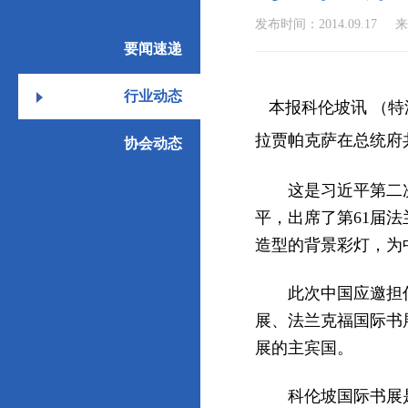
发布时间：2014.09.17
来
要闻速递
行业动态
本报科伦坡讯 （
拉贾帕克萨在总统府
协会动态
这是习近平第二次出
平，出席了第61届
造型的背景彩灯，为
此次中国应邀担任主
展、法兰克福国际书
展的主宾国。
科伦坡国际书展是南