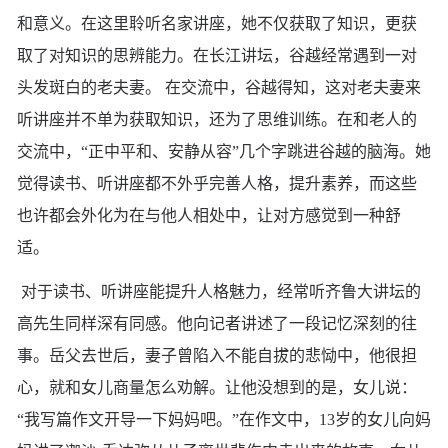
和意义。在这里聆听名家讲座，她不仅获取了知识，更获
取了对知识的思辨能力。在长江讲坛，谷越经常遇到一对
头发斑白的老夫妻。 在交流中，谷越得知，这对老夫妻来
听讲座并不单为获取知识，还为了思维训练。在和老人的
交流中，“正中平和、安静从容”几个字跳进谷越的脑海。她
觉得读书、听讲座都不外乎完善人格，提升素养，而这些
也许都会外化为在与他人相处中，让对方感觉到一种舒
适。
对于读书、听讲座能提升人格魅力，经常听齐鲁大讲坛的
高先生同样深有同感。他向记者讲述了一段记忆深刻的往
事。岳父去世后，妻子曾陷入不能自拔的悲恸中，他很担
心，就和女儿商量怎么劝解。让他没想到的是，女儿说：
“我写篇作文开导一下妈妈吧。”在作文中，13岁的女儿向妈