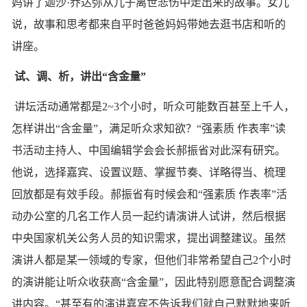
妈讲了迦沙·乔达弥从儿子离世悲伤中走出来的故事。女儿
说，故事和思考都来自平时爸爸妈妈带她去逛书店和听的
讲座。
试、调、析，讲出“含金量”
讲坛活动通常都是2~3个小时，听众可能数百甚至上千人，
怎样讲出“含金量”，满足听众求知欲？“强素质 作表率”读
书活动主持人、中国编辑学会会长郝振省对此深有研究。
他说，选择嘉宾、设置议题、掌握节奏、详略得当、梳理
回放都是有效手段。郝振省有时候会和“强素质 作表率”活
动办公室的几名工作人员一起约请演讲人试讲，然后根据
中央国家机关公务人员的知识需求，提出调整建议。虽然
演讲人都是某一领域的专家，但他们非常希望自己2个小时
的演讲能让听众收获高“含金量”，因此特别愿意配合调整演
讲内容。“甚至有的演讲嘉宾不告诉我们就自己默默地来听