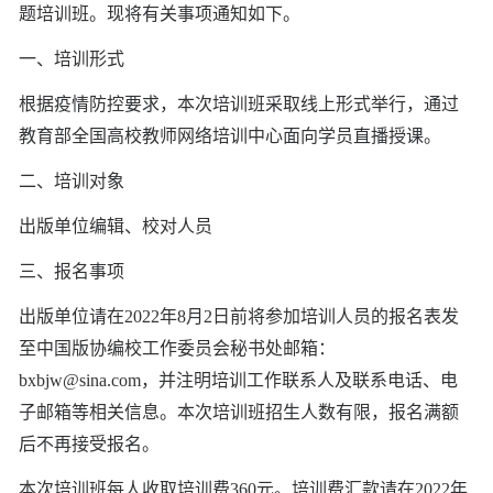
题培训班。现将有关事项通知如下。
一、培训形式
根据疫情防控要求，本次培训班采取线上形式举行，通过
教育部全国高校教师网络培训中心面向学员直播授课。
二、培训对象
出版单位编辑、校对人员
三、报名事项
出版单位请在
2
022
年
8
月
2
日前将参加培训人员的报名表发
至中国版协编校工作委员会秘书处邮箱：
bxbjw@sina.com
，
并注明培训工作联系人及联系电话、电
子邮箱等相关信息
。本次培训班招生人数有限，报名满额
后不再接受报名。
本次培训班每人收取培训费
360
元。培训费汇款请在
2
022
年