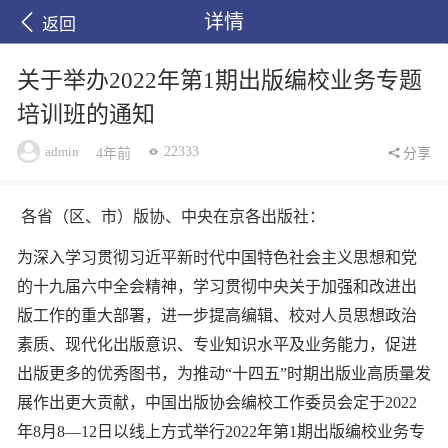
详情
返回
关于举办2022年第1期出版编校业务专题
培训班的通知
admin
22333
4年前
分享
各省（区、市）版协、中央在京各出版社：
为深入学习贯彻习近平新时代中国特色社会主义思想和党
的十九届六中全会精神，学习贯彻中央关于加强和改进出
版工作的重大部署，进一步提高
编辑
、校对人员
思想政治
素质、现代化出版意识
、
专业知识
水平及
业务能力，
促进
出版更多的优秀图书，为推动
“十四五”时期出版业高质量发
展作出更大贡献，中国出版协会编校工作委员会定于
2022
年
8
月
8
—
12
日以线上方式举行
20
22
年第
1
期出版编校业务专