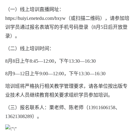
（一）
线上培训直播
网址：
https://huiyi.enetedu.com/bxyw
（或扫描二维码），请参加培
训学员通过报名表填写的手机号码登录（
8
月
5
日后开放登
录）。
（二）
线上培训时间
：
8
月
8
日上午
8:
45
—
1
2
:
00
，
下午
1
3
:3
0
—
16:3
0
8
月
9
—
12
日上午
9
:
00
—
1
2
:
00
，
下午
1
3
:
30
—
1
6
:
30
培训班将严格执行相关教学管理要求，请各单位按出版专
业技术人员继续教育相关要求组织学员参加培训。
（三）报名联系人：栗老师、陈老师（
1
3911606158
、
13621308289
）。