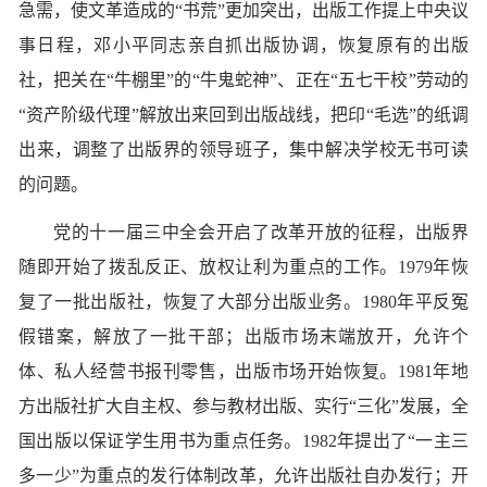
急需，使文革造成的“书荒”更加突出，出版工作提上中央议
事日程，邓小平同志亲自抓出版协调，恢复原有的出版
社，把关在“牛棚里”的“牛鬼蛇神”、正在“五七干校”劳动的
“资产阶级代理”解放出来回到出版战线，把印“毛选”的纸调
出来，调整了出版界的领导班子，集中解决学校无书可读
的问题。
党的十一届三中全会开启了改革开放的征程，出版界
随即开始了拨乱反正、放权让利为重点的工作。1979年恢
复了一批出版社，恢复了大部分出版业务。1980年平反冤
假错案，解放了一批干部；出版市场末端放开，允许个
体、私人经营书报刊零售，出版市场开始恢复。1981年地
方出版社扩大自主权、参与教材出版、实行“三化”发展，全
国出版以保证学生用书为重点任务。1982年提出了“一主三
多一少”为重点的发行体制改革，允许出版社自办发行；开