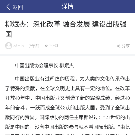
详情
返回
柳斌杰：深化改革 融合发展 建设出版强
国
admin
2030
7年前
分享
中国出版协会理事长
柳斌杰
中国出版业有过辉煌的历程，为人类的文化传承作出
了特殊的贡献，在全球文明史上具有一定的地位。在改革
开放
40年中，中国出版业又创造了新的辉煌成绩，经过40
年的奋斗，一跃而成全球公认的出版大国，受到了全球出
版同行的赞誉。国际版协的两任主席都说过：“21世纪的出
版是中国的，没有中国出版的参与就不叫国际出版。”由此