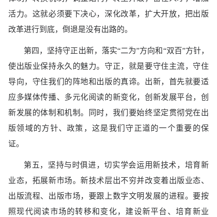
活力。这就必须要下决心，深化改革，扩大开放，把出版
改革进行到底，倒退是没有出路的。
第四，坚持守正出新，落实“二为”方向和“双百”方针，
使出版业保持永久的魅力。守正，就是要守住主流，守住
导向，守住我们的阵地和出版的真谛。出新，首先就要适
应多媒体传播、多元化阅读的新变化，创新发展平台，创
新发展的体制和机制。同时，我们要始终坚定贯彻党在出
版领域的方针、政策，这是我们守正道的一个重要的保
证。
第五，坚持与时俱进，切实学会运用新技术，培育新
业态，拓展新市场。新技术层出不穷并改变着出版业态、
出版流程、出版市场，要跟上数字文明发展的进程。要按
照现代阅读市场的转移和变化，建设新平台、培育新业