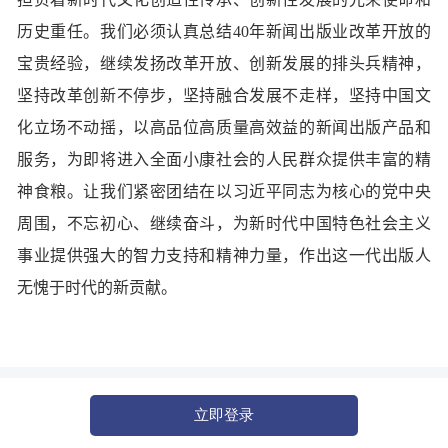
历史重任。我们必须认真总结40年新闻出版业改革开放的
宝贵经验，继续发扬改革开放、创新发展的排头兵精神，
坚持改革创新不停步，坚持融合发展不走样，坚持中国文
化立场不动摇，以高品位高质量高效益的新闻出版产品和
服务，为即将进入全面小康社会的人民群众提供丰富的精
神食粮。让我们紧密团结在以习近平同志为核心的党中央
周围，不忘初心、继续奋斗，为新时代中国特色社会主义
事业提供强大的智力支持和精神力量，作出这一代出版人
无愧于时代的新贡献。
立即登录