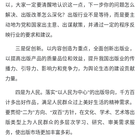
以，大家一定要清醒地认识这一点，下一步你的问题怎么
解决、出版改革怎么深化？出版行业不是等待，而是要主
动地为党和国家出主意、出谋献策，并通过一定的程序反
映行业的要求和建议。
三是促创新。以内容创造为重点，全面创新出版业，
以提高出版产品的质量品位和效益，提升我国出版业的传
播力、引导力、影响力和竞争力，为舆论生态的建设贡献
力量。
四是为人民。落实“以人民为中心”的出版导向，千方百
计多出好作品，满足人民群众过上美好生活的精神需求。
要贯彻“二为”方向、“双百”方针，在文化、学术、艺术等出
版类型上为人民群众的多层次学习、研究、审美需求服
务，使出版市场更加丰富多彩。