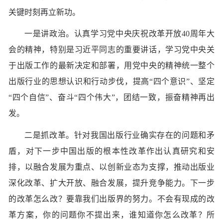
关键时刻再立新功。
一是讲政治。认真学习党中央庆祝改革开放40周年大
会的精神，特别是习近平同志的重要讲话，学习党中央关
于出版工作的最新决定和部署，用党中央的精神统一整个
出版行业的思想认识和行动步伐，提高“四个意识”、坚定
“四个自信”、奋斗“四个伟大”，团结一致，振奋精神再出
发。
二是抓改革。针对我国出版行业确实存在的问题和矛
盾，对下一步中国出版的根本性改革作出认真研究和安
排，以融合发展为重点、以创新业态为支撑，推动出版业
深化改革、扩大开放、融合发展，提升竞争能力。下一步
的改革怎么改？要靠我们出版界的努力。不会有现成的改
革方案，你的问题你不提出来，谁知道你怎么改革？所