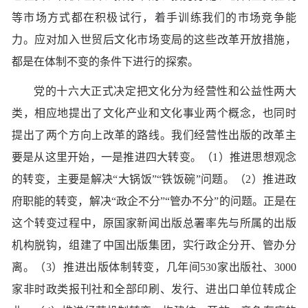
等市场方式都在积极试行，着手训练我们的市场竞争能
力。应对加入世贸后文化市场变局的这些改革开放措施，
都是在体制不变的条件下进行的探索。
党的十六大正式决定把文化分为经营性和公益性两大
类，相应地提出了文化产业和文化事业两个概念，也同时
提出了两个方向上改革的路线。我们经营性出版的改革主
要是从这里开始，一是推进四大转变。（1）推进思想观念
的转变，主要是解决“大锅饭”“铁饭碗”问题。（2）推进政
府职能的转变，解决“政企不分”“管办不分”的问题。正是在
这个转变过程中，原国家新闻出版总署率先与所属的出版
机构脱钩，组建了中国出版集团，实行政企分开、管办分
离。（3）推进出版体制转变，几年间530家出版社、3000
家非时政类报刊社和全部印刷、发行、进出口单位转成企