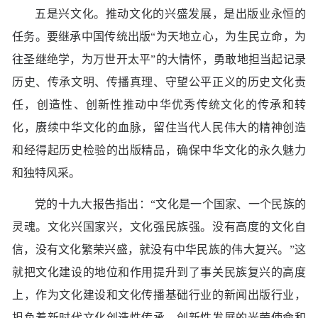
五是兴文化。推动文化的兴盛发展，是出版业永恒的
任务。要继承中国传统出版“为天地立心，为生民立命，为
往圣继绝学，为万世开太平”的大情怀，勇敢地担当起记录
历史、传承文明、传播真理、守望公平正义的历史文化责
任，创造性、创新性推动中华优秀传统文化的传承和转
化，赓续中华文化的血脉，留住当代人民伟大的精神创造
和经得起历史检验的出版精品，确保中华文化的永久魅力
和独特风采。
党的十九大报告指出：“文化是一个国家、一个民族的
灵魂。文化兴国家兴，文化强民族强。没有高度的文化自
信，没有文化繁荣兴盛，就没有中华民族的伟大复兴。”这
就把文化建设的地位和作用提升到了事关民族复兴的高度
上，作为文化建设和文化传播基础行业的新闻出版行业，
担负着新时代文化创造性传承、创新性发展的光荣使命和