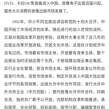
DVD、卡拉OK等装备进入中国，音像电子出版迅猛兴起，
服务大众消费的音像出版市场发展了。
1992年，邓小平同志南巡讲话和党的十四大召开，中
国开始了市场经济的改革。随后进行的加入世贸的谈判，
又是对我国改革开放的考验。这两件大事主导了这几年的
出版业改革开放进程。开放文化市场，这是在计划经济中
没有过的。市场要有市场主体，开放要有竞争主体，整个
出版业当时还缺这两个东西。于是组建出版业事业集团，
实行企业化管理，担当市场主体。放开除总批发以外的出
版发行市场，培育市场体系，制定外资进入中国大陆出版
业环节的各项政策，出版允许中外合作项目，发行允许中
外合资企业（中方控股），期刊音像允许中外合作，印刷
合资、独资办厂都予以开放。内部机制改革积极推进，承
包租赁、合伙经营、招标采购、按劳分配、编辑室责任制