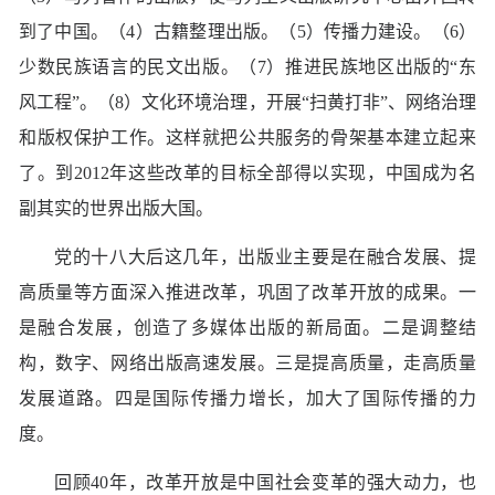
到了中国。（4）古籍整理出版。（5）传播力建设。（6）
少数民族语言的民文出版。（7）推进民族地区出版的“东
风工程”。（8）文化环境治理，开展“扫黄打非”、网络治理
和版权保护工作。这样就把公共服务的骨架基本建立起来
了。到2012年这些改革的目标全部得以实现，中国成为名
副其实的世界出版大国。
党的十八大后这几年，出版业主要是在融合发展、提
高质量等方面深入推进改革，巩固了改革开放的成果。一
是融合发展，创造了多媒体出版的新局面。二是调整结
构，数字、网络出版高速发展。三是提高质量，走高质量
发展道路。四是国际传播力增长，加大了国际传播的力
度。
回顾40年，改革开放是中国社会变革的强大动力，也