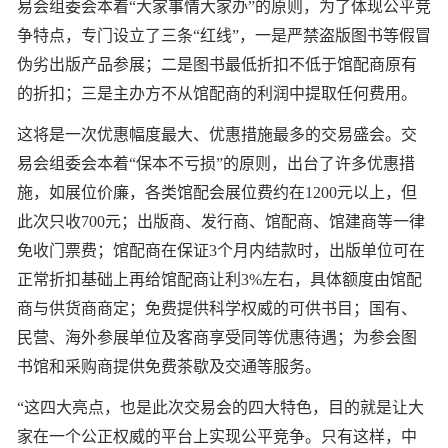
易会组委会本着“大家事情大家办”的原则，为了体现公平竞
争特点，专门设立了三条“红线”，一是严禁盗版图书等假冒
伪劣出版产品参展；二是图书最低折扣不低于馆配商原有
的折扣；三是主办方不从馆配商的利润中提取任何费用。
这将是一次优惠幅度最大、优惠措施最多的交易盛会。交
易会组委会本着“保本不亏损”的原则，出台了许多优惠措
施，如展位价廉，各类馆配会展位费约在1200元以上，但
此次只收700元；出版商、发行商、馆配商、馆建商等一律
免收门票费；馆配商在保证3个月内结款时，出版单位可在
正常折扣基础上再给馆配商让利3%左右，具体额度由馆配
商与供货商商定；免费提供科学权威的可供书目；国有、
民营、海外参展单位及客商享受同等优惠待遇；为参会图
书馆和采购商提供免费茶歇及交通等服务。
“这四大亮点，也是此次交易会的四大特色，目的就是让大
家在一个公正权威的平台上实现公平竞争。只有这样，中