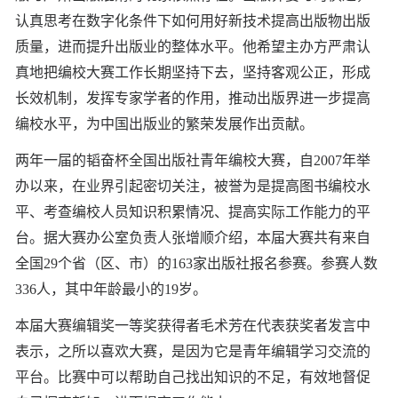
认真思考在数字化条件下如何用好新技术提高出版物出版
质量，进而提升出版业的整体水平。他希望主办方严肃认
真地把编校大赛工作长期坚持下去，坚持客观公正，形成
长效机制，发挥专家学者的作用，推动出版界进一步提高
编校水平，为中国出版业的繁荣发展作出贡献。
两年一届的韬奋杯全国出版社青年编校大赛，自2007年举
办以来，在业界引起密切关注，被誉为是提高图书编校水
平、考查编校人员知识积累情况、提高实际工作能力的平
台。据大赛办公室负责人张增顺介绍，本届大赛共有来自
全国29个省（区、市）的163家出版社报名参赛。参赛人数
336人，其中年龄最小的19岁。
本届大赛编辑奖一等奖获得者毛术芳在代表获奖者发言中
表示，之所以喜欢大赛，是因为它是青年编辑学习交流的
平台。比赛中可以帮助自己找出知识的不足，有效地督促