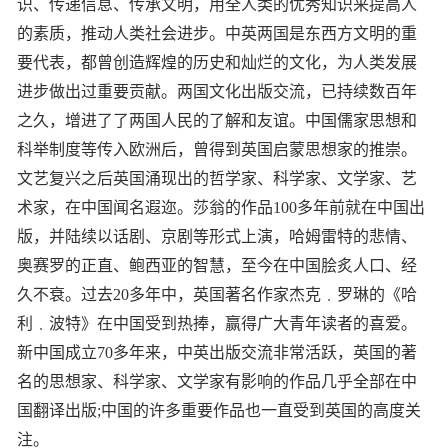
识、传递信息、传承文明，用全人类的优秀知识来提高人
的素质，推动人类社会进步。中英两国是东西方文明的重
要代表，都曾创造辉煌的历史和灿烂的文化，为人类发展
进步做出过重要贡献。两国文化出版交流，已持续数百年
之久，增进了了两国人民的了解和友谊。中国儒家思想和
科举制度等传入欧洲后，曾得到英国启蒙思想家的推崇。
文艺复兴之后英国涌现出的哲学家、科学家、文学家、艺
术家，在中国闻名遐迩。莎翁的作品100多年前就在中国出
版，并陆续以话剧、京剧等形式上演，哈姆雷特的悲情、
奥赛罗的正直、鲍西亚的智慧，至今在中国脍炙人口、经
久不衰。过去20多年中，英国著名作家杰克﹒罗琳的《哈
利﹒波特》在中国受到热捧，赢得广大青年读者的喜爱。
新中国成立70多年来，中英出版交流非常活跃，英国的著
名的思想家、科学家、文学家有影响的作品几乎全部在中
国翻译出版;中国的许多重要作品也一直受到英国的高度关
注。