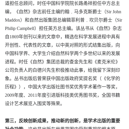
道担任总顾问，时任中国科学院院长路甬祥担任中方总主
编，《自然》杂志前任主编约翰﹒马多克斯爵士（Sir John
Maddox）和自然出版集团总编辑菲利普﹒坎贝尔爵士（Sir
Philip Campbell）担任英方总主编。该丛书从《自然》杂志
自1869年创刊以来的文章中，精选在科学发展进程中具有
开创性、代表性的文章，以中英对照的形式结集出版，向
中国科学界、大学生介绍自然科学两个多世纪以来的发展
进程。时任《自然》集团总裁的查金先生和《麦克米伦》
公司负责人的白德兴先生积极推动此事，给我留下深刻印
象。丛书出版后曾荣获中国出版政府奖提名奖（《化学的
历程》），中国大学出版社图书奖优秀学术著作一等奖，
2009年度、2011年度引进版科技类优秀图书奖，全国书籍
设计艺术展览入围奖等殊荣。
第三，反映创新成果，推动新的创新，是学术出版的重要