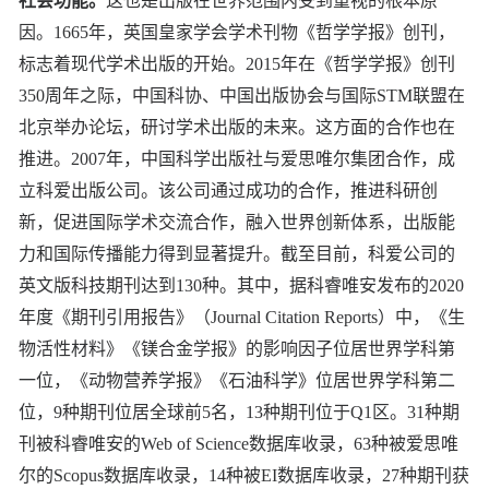
社会功能。
这也是出版在世界范围内受到重视的根本原
因。1665年，英国皇家学会学术刊物《哲学学报》创刊，
标志着现代学术出版的开始。2015年在《哲学学报》创刊
350周年之际，中国科协、中国出版协会与国际STM联盟在
北京举办论坛，研讨学术出版的未来。这方面的合作也在
推进。2007年，中国科学出版社与爱思唯尔集团合作，成
立科爱出版公司。该公司通过成功的合作，推进科研创
新，促进国际学术交流合作，融入世界创新体系，出版能
力和国际传播能力得到显著提升。截至目前，科爱公司的
英文版科技期刊达到130种。其中，据科睿唯安发布的2020
年度《期刊引用报告》（Journal Citation Reports）中，《生
物活性材料》《镁合金学报》的影响因子位居世界学科第
一位，《动物营养学报》《石油科学》位居世界学科第二
位，9种期刊位居全球前5名，13种期刊位于Q1区。31种期
刊被科睿唯安的Web of Science数据库收录，63种被爱思唯
尔的Scopus数据库收录，14种被EI数据库收录，27种期刊获