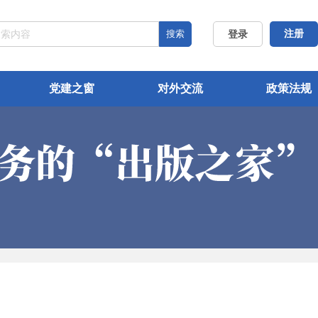
搜索
注册
登录
党建之窗
对外交流
政策法规