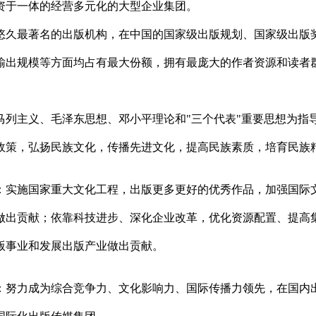
资于一体的经营多元化的大型企业集团。
悠久最著名的出版机构，在中国的国家级出版规划、国家级出版
输出规模等方面均占有最大份额，拥有最庞大的作者资源和读者
列主义、毛泽东思想、邓小平理论和"三个代表"重要思想为指导
政策，弘扬民族文化，传播先进文化，提高民族素质，培育民族
：实施国家重大文化工程，出版更多更好的优秀作品，加强国际
做出贡献；依靠科技进步、深化企业改革，优化资源配置、提高
版事业和发展出版产业做出贡献。
：努力成为综合竞争力、文化影响力、国际传播力领先，在国内