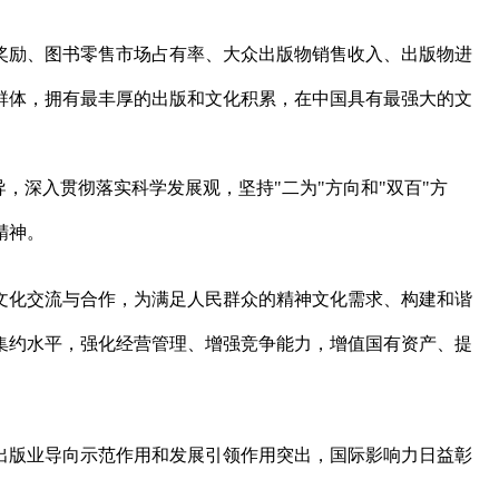
奖励、图书零售市场占有率、大众出版物销售收入、出版物进
群体，拥有最丰厚的出版和文化积累，在中国具有最强大的文
，深入贯彻落实科学发展观，坚持"二为"方向和"双百"方
精神。
文化交流与合作，为满足人民群众的精神文化需求、构建和谐
集约水平，强化经营管理、增强竞争能力，增值国有资产、提
出版业导向示范作用和发展引领作用突出，国际影响力日益彰