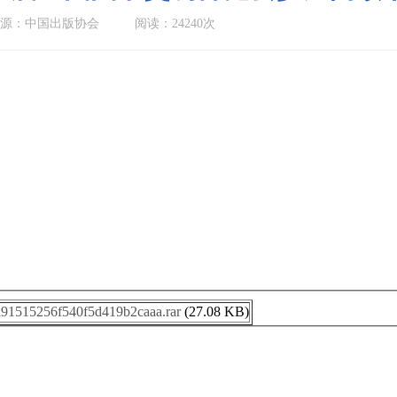
源：中国出版协会
阅读：24240次
91515256f540f5d419b2caaa.rar
(27.08 KB)