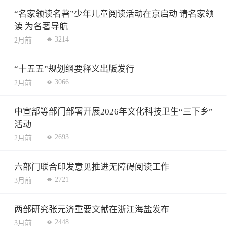
“名家领读名著”少年儿童阅读活动在京启动 请名家领
读 为名著导航
3214
2月前
“十五五”规划纲要释义出版发行
3066
2月前
中宣部等部门部署开展2026年文化科技卫生“三下乡”
活动
2693
2月前
六部门联合印发意见推进无障碍阅读工作
2721
3月前
两部研究张元济重要文献在浙江海盐发布
2448
3月前