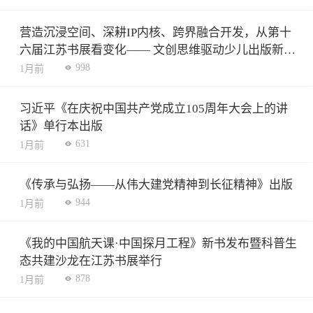
营造沉浸空间、深耕IP内核、跨界融合开发，从第十
六届江苏书展看变化—— 文创思维驱动少儿出版新增
长
998
1月前
习近平《在庆祝中国共产党成立105周年大会上的讲
话》单行本出版
631
1月前
《传承与弘扬——从伟大建党精神到长征精神》出版
944
1月前
《我的中国航天课·中国探月工程》新书发布暨科普生
态共建沙龙在江苏书展举行
878
1月前