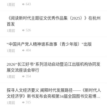
643
1周前
《阅读新时代主题征文优秀作品集（2025）》在杭州
首发
526
1周前
“中国共产党人精神谱系故事（青少年版）”出版
404
1周前
2026“长江好书”系列活动启动暨沿江出版机构协同发
展交流座谈会举行
354
1周前
探寻人文经济要义 阐释时代发展路径——《新时代人
文经济学》新书发布会亮相第34届全国图书交易博览
会
315
1周前