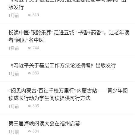
版发行
819
1月前
悦读中医·银龄乐养”走进五城 “书香+药香”，让老年读
者“阅见”名中医
744
1月前
《习近平关于基层工作方法论述摘编》出版发行
883
1月前
“阅见内蒙古·百社千校万里行”内蒙古站——青少年阅
读成长行动为学生阅读提供可行方法
805
1月前
第三届海峡阅读大会在福州启幕
884
1月前