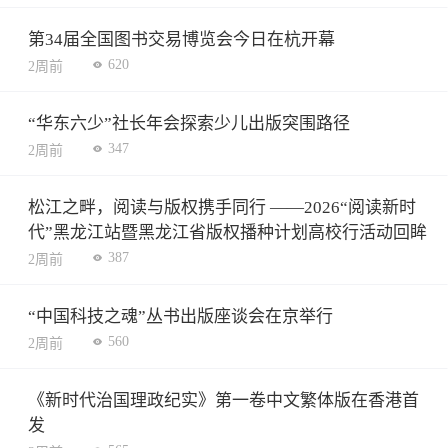
第34届全国图书交易博览会今日在杭开幕
620
2周前
“华东六少”社长年会探索少儿出版突围路径
347
2周前
松江之畔，阅读与版权携手同行 ——2026“阅读新时
代”黑龙江站暨黑龙江省版权播种计划高校行活动回眸
387
2周前
“中国科技之魂”丛书出版座谈会在京举行
560
2周前
《新时代治国理政纪实》第一卷中文繁体版在香港首
发