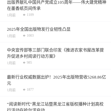
出版界献礼中国共产党成立105周年——伟大建党精神
在墨香纸页间传承
1109
1月前
2025年全国出版物发行业韧性凸显
1003
1月前
中央宣传部等三部门联合印发《推进农家书屋改革提
升促进乡村阅读行动方案》
985
1月前
最新行业权威数据出炉！2025年出版物营收5268.86亿
元
1877
1月前
“阅读新时代”黑龙江站暨黑龙江省版权播种计划高校
行活动在哈尔滨启动