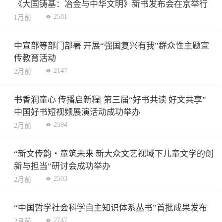
《大国铸基：冶金与中华文明》新书发布会在京举行
2581
1月前
中宣部等部门部署 开展“强国复兴有我”群众性主题宣
传教育活动
2147
2月前
书香润童心 传播启新程| 第三届“好书共读 好文共享”
中国好书短视频展演活动成功举办
2594
2月前
“新文传韵・童筑未来 新大众文艺视域下儿童文学的创
新与担当”研讨会成功举办
2503
2月前
“中国哲学社会科学自主知识体系丛书”首批成果发布
2747
2月前